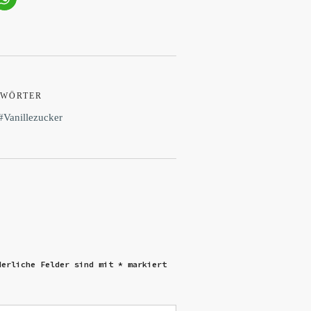
WÖRTER
Vanillezucker
derliche Felder sind mit
*
markiert