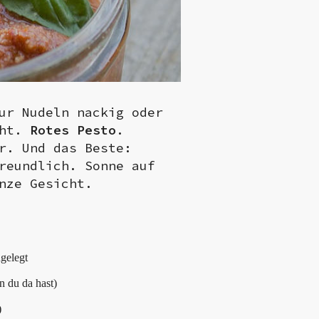
ur Nudeln nackig oder
aht.
Rotes Pesto
.
r. Und das Beste:
reundlich. Sonne auf
nze Gesicht.
ngelegt
n du da hast)
)