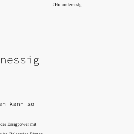
Holunderessig
enessig
en kann so
.
 der Essigpower mit