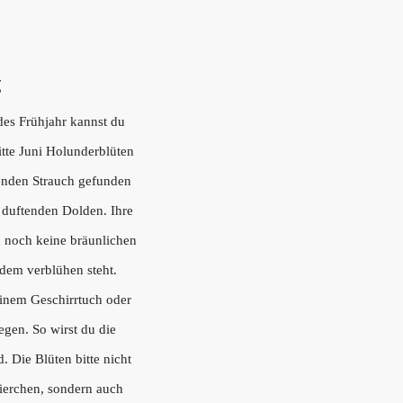
g
des Frühjahr kannst du
itte Juni Holunderblüten
enden Strauch gefunden
 duftenden Dolden. Ihre
n noch keine bräunlichen
r dem verblühen steht.
einem Geschirrtuch oder
iegen. So wirst du die
. Die Blüten bitte nicht
Tierchen, sondern auch