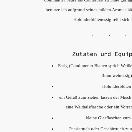
dominanter Säure als Conterpart zu Süße gefrag
benutze ich aufgrund seines milden Aromas häuf
Holunderblütenessig reiht sich h
Zutaten und Equi
Essig (Condimento Bianco sprich Weiße
Brannweinessig
Holunderblüten
ein Gefäß zum ziehen lassen der Mischu
eine Weithalsflasche oder ein Vorra
kleine Glasflaschen zum
Passiertuch oder Geschirrtuch zum