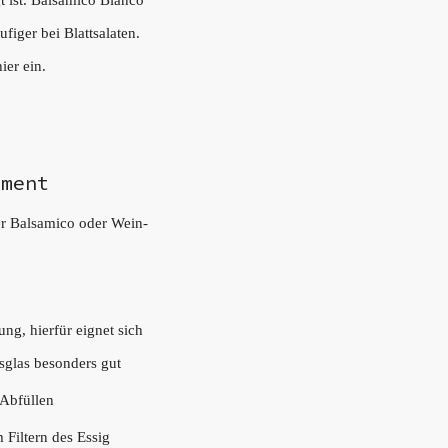
t ist. Balsamico Bianco
iger bei Blattsalaten.
ier ein.
pment
r Balsamico oder Wein-
)
ng, hierfür eignet sich
tsglas besonders gut
 Abfüllen
 Filtern des Essig