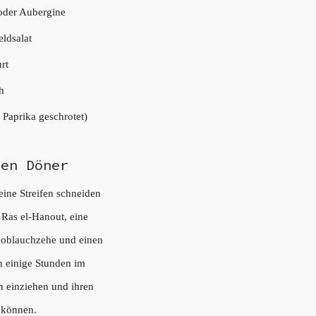
 oder Aubergine
ldsalat
rt
h
 Paprika geschrotet)
ken Döner
eine Streifen schneiden
 Ras el-Hanout, eine
noblauchzehe und einen
n einige Stunden im
n einziehen und ihren
 können.