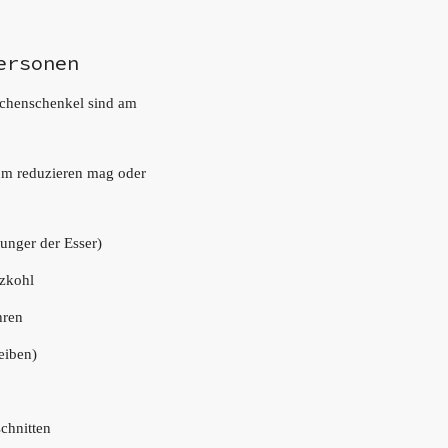
ersonen
nchenschenkel sind am
um reduzieren mag oder
Hunger der Esser)
tzkohl
hren
eiben)
chnitten