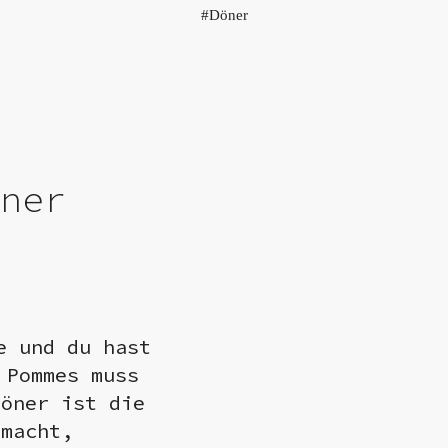
Döner
öner
e und du hast
 Pommes muss
Döner ist die
emacht,